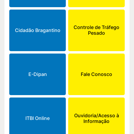
Controle de Tráfego
Cidadão Bragantino
Pesado
E-Dipan
Fale Conosco
Ouvidoria/Acesso à
ITBI Online
Informação