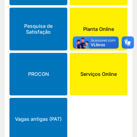
Pesquisa de
Planta Online
Satisfação
PROCON
Serviços Online
Vagas antigas (PAT)