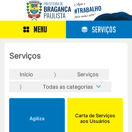
Aqui o
PREFEITURA DE
TRABALHO
BRAGANÇA
#
PAULISTA
fala mais alto!
MENU
SERVIÇOS
Serviços
Início
Serviços
Todas as categorias
Carta de Serviços
Agiliza
aos Usuários