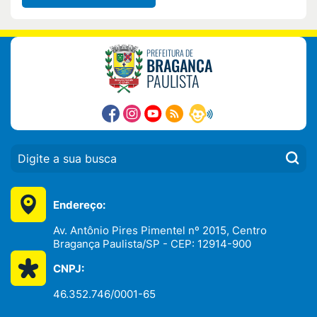
PREFEITURA DE
BRAGANÇA
PAULISTA
PESQUISAR:
Endereço:
Av. Antônio Pires Pimentel nº 2015, Centro
Bragança Paulista/SP - CEP: 12914-900
CNPJ:
46.352.746/0001-65