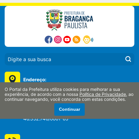
PREFEITURA DE
BRAGANÇA
PAULISTA
PESQUISAR:
Endereço:
O Portal da Prefeitura utiliza cookies para melhorar a sua
Av. Antônio Pires Pimentel nº 2015, Centro
experiência, de acordo com a nossa
Política de Privacidade
, ao
Bragança Paulista/SP - CEP: 12914-900
continuar navegando, você concorda com estas condições.
CNPJ:
Continuar
46.352.746/0001-65