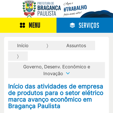
Aqui o
PREFEITURA DE
TRABALHO
BRAGANÇA
#
PAULISTA
fala mais alto!
MENU
SERVIÇOS
Início
Assuntos
Governo, Desenv. Econômico e
Inovação
Início das atividades de empresa
de produtos para o setor elétrico
marca avanço econômico em
Bragança Paulista