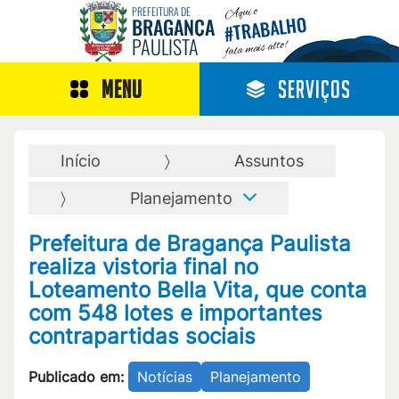
Aqui o
PREFEITURA DE
TRABALHO
BRAGANÇA
#
PAULISTA
fala mais alto!
MENU
SERVIÇOS
Início
Assuntos
Planejamento
Prefeitura de Bragança Paulista
realiza vistoria final no
Loteamento Bella Vita, que conta
com 548 lotes e importantes
contrapartidas sociais
Publicado em:
Notícias
Planejamento