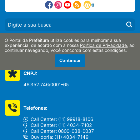
PESQUISAR:
O Portal da Prefeitura utiliza cookies para melhorar a sua
Endereço:
experiência, de acordo com a nossa
Política de Privacidade
, ao
continuar navegando, você concorda com estas condições.
Av. Antônio Pires Pimentel nº 2015, Centro
Continuar
Bragança Paulista/SP - CEP: 12914-900
CNPJ:
46.352.746/0001-65
Telefones:
Call Center: (11) 99918-8106
Call Center: (11) 4034-7102
Call Center: 0800-038-0037
Ouvidoria: (11) 4034-7149