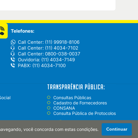
Telefones:
Call Center: (11) 99918-8106
Call Center: (11) 4034-7102
Call Center: 0800-038-0037
Ouvidoria: (11) 4034-7149
PABX: (11) 4034-7100
Transparência Pública:
ocial
Consultas Públicas
Cadastro de Fornecedores
CONSANA
Consulta Pública de Protocolos
+
opções
 navegando, você concorda com estas condições.
Continuar