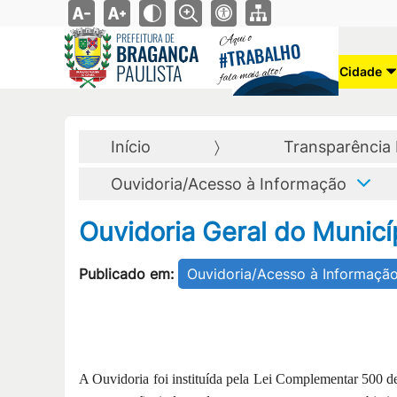
Aqui o
PREFEITURA DE
TRABALHO
BRAGANÇA
#
PAULISTA
fala mais alto!
Cidade
Início
Transparência 
Ouvidoria/Acesso à Informação
Ouvidoria Geral do Municí
Publicado em:
Ouvidoria/Acesso à Informaçã
A Ouvidoria foi instituída pela Lei Complementar 500 d