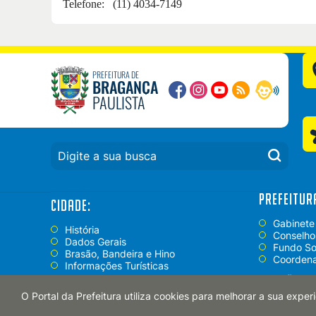
Telefone: (11) 4034-7149
PREFEITURA DE
BRAGANÇA
PAULISTA
PESQUISAR:
Prefeitur
Cidade:
Gabinete
História
Conselho
Dados Gerais
Fundo So
Brasão, Bandeira e Hino
Coordena
Informações Turísticas
+
opções
O Portal da Prefeitura utiliza cookies para melhorar a sua expe