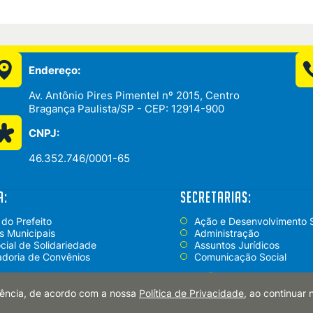
Endereço:
Av. Antônio Pires Pimentel nº 2015, Centro
Bragança Paulista/SP - CEP: 12914-900
CNPJ:
46.352.746/0001-65
a:
Secretarias:
 do Prefeito
Ação e Desenvolvimento S
s Municipais
Administração
cial de Solidariedade
Assuntos Jurídicos
doria de Convênios
Comunicação Social
+
opções
riência, de acordo com a nossa
Política de Privacidade
, ao continuar