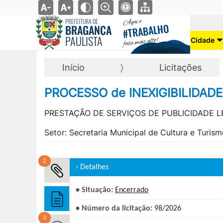
Aqui o
PREFEITURA DE
TRABALHO
BRAGANÇA
#
PAULISTA
fala mais alto!
Cidade
Início
Licitações
PROCESSO de INEXIGIBILIDADE
PRESTAÇÃO DE SERVIÇOS DE PUBLICIDADE LE
Setor:
Secretaria Municipal de Cultura e Turis
2
› Detalhes
• Situação:
Encerrado
• Número da licitação:
98/2026
3