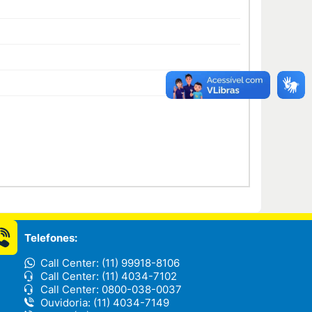
Telefones:
Call Center: (11) 99918-8106
Call Center: (11) 4034-7102
Call Center: 0800-038-0037
Ouvidoria: (11) 4034-7149