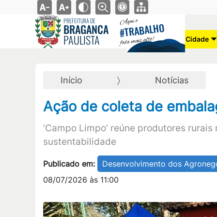
Aqui o
PREFEITURA DE
TRABALHO
BRAGANÇA
#
PAULISTA
fala mais alto!
Cidade
Início
Notícias
Ação de coleta de embalag
‘Campo Limpo’ reúne produtores rurais 
sustentabilidade
Publicado em:
Desenvolvimento dos Agroneg
08/07/2026 às 11:00