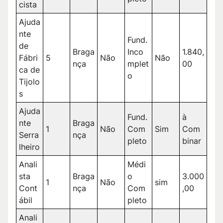
cista
Ajuda
nte
Fund.
de
Braga
Inco
1.840,
Fábri
5
Não
Não
nça
mplet
00
ca de
o
Tijolo
s
Ajuda
Fund.
à
nte
Braga
1
Não
Com
Sim
Com
Serra
nça
pleto
binar
lheiro
Anali
Médi
sta
Braga
o
3.000
1
Não
sim
Cont
nça
Com
,00
ábil
pleto
Anali