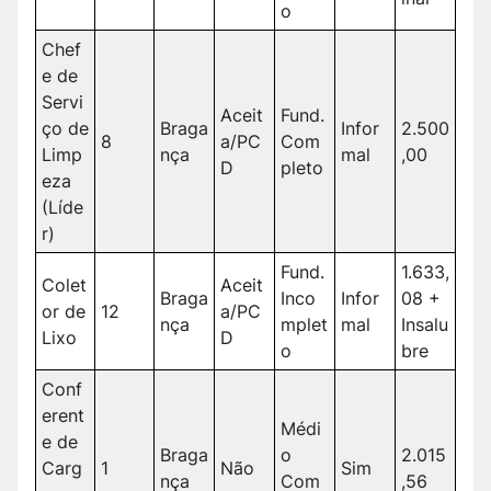
o
Chef
e de
Servi
Aceit
Fund.
ço de
Braga
Infor
2.500
8
a/PC
Com
Limp
nça
mal
,00
D
pleto
eza
(Líde
r)
Fund.
1.633,
Colet
Aceit
Braga
Inco
Infor
08 +
or de
12
a/PC
nça
mplet
mal
Insalu
Lixo
D
o
bre
Conf
erent
Médi
e de
Braga
o
2.015
Carg
1
Não
Sim
nça
Com
,56