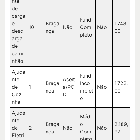
nte
de
carga
Fund.
e
Braga
1.743,
10
Não
Com
Não
desc
nça
00
pleto
arga
de
cami
nhão
Ajuda
Fund.
nte
Aceit
Braga
Inco
1.722,
de
1
a/PC
Não
nça
mplet
00
Cozi
D
o
nha
Ajuda
Médi
nte
Braga
o
2.189,
de
2
Não
Não
nça
Com
97
Eletri
pleto