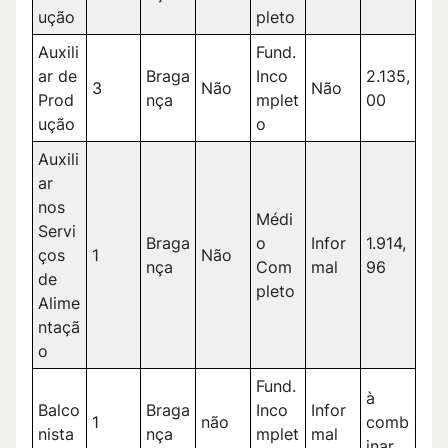
ução
pleto
Auxili
Fund.
ar de
Braga
Inco
2.135,
3
Não
Não
Prod
nça
mplet
00
ução
o
Auxili
ar
nos
Médi
Servi
Braga
o
Infor
1.914,
ços
1
Não
nça
Com
mal
96
de
pleto
Alime
ntaçã
o
Fund.
à
Balco
Braga
Inco
Infor
1
não
comb
nista
nça
mplet
mal
inar