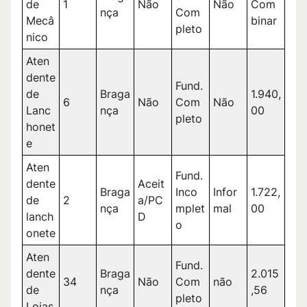
de
1
Não
Não
Com
nça
Com
Mecâ
binar
pleto
nico
Aten
dente
Fund.
de
Braga
1.940,
6
Não
Com
Não
Lanc
nça
00
pleto
honet
e
Aten
Fund.
dente
Aceit
Braga
Inco
Infor
1.722,
de
2
a/PC
nça
mplet
mal
00
lanch
D
o
onete
Aten
Fund.
dente
Braga
2.015
34
Não
Com
não
de
nça
,56
pleto
Lojas