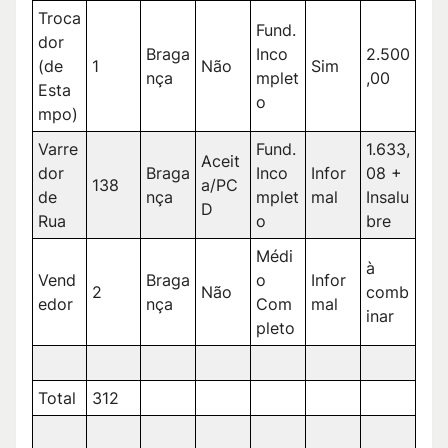
Troca
Fund.
dor
Braga
Inco
2.500
(de
1
Não
Sim
nça
mplet
,00
Esta
o
mpo)
Varre
Fund.
1.633,
Aceit
dor
Braga
Inco
Infor
08 +
138
a/PC
de
nça
mplet
mal
Insalu
D
Rua
o
bre
Médi
à
Vend
Braga
o
Infor
2
Não
comb
edor
nça
Com
mal
inar
pleto
Total
312