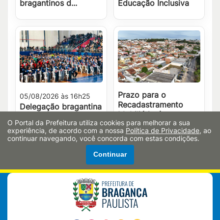
bragantinos d...
Educação Inclusiva
Prazo para o
05/08/2026 às 16h25
Recadastramento
Delegação bragantina
Mobiliário é
fica entre as oito
O Portal da Prefeitura utiliza cookies para melhorar a sua
prorrogado até 15 de
melhores dos Jogos
experiência, de acordo com a nossa
Política de Privacidade
, ao
agosto
Regionais
continuar navegando, você concorda com estas condições.
Continuar
PREFEITURA DE
BRAGANÇA
PAULISTA