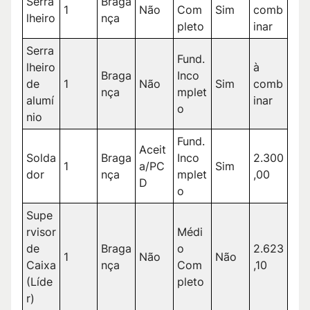
Serra
Braga
1
Não
Com
Sim
comb
lheiro
nça
pleto
inar
Serra
Fund.
lheiro
à
Braga
Inco
de
1
Não
Sim
comb
nça
mplet
alumí
inar
o
nio
Fund.
Aceit
Solda
Braga
Inco
2.300
1
a/PC
Sim
dor
nça
mplet
,00
D
o
Supe
rvisor
Médi
de
Braga
o
2.623
1
Não
Não
Caixa
nça
Com
,10
(Líde
pleto
r)