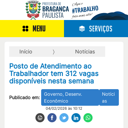
Aqui o
PREFEITURA DE
TRABALHO
BRAGANÇA
#
PAULISTA
fala mais alto!
MENU
SERVIÇOS
Início
Notícias
Posto de Atendimento ao
Trabalhador tem 312 vagas
disponíveis nesta semana
Governo, Desenv.
Notíci
Publicado em:
Econômico
as
04/02/2026 às 10:12