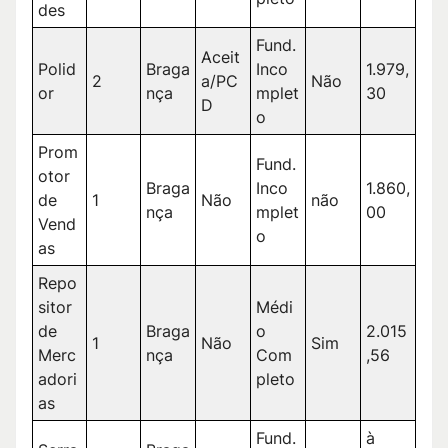
des
Fund.
Aceit
Polid
Braga
Inco
1.979,
2
a/PC
Não
or
nça
mplet
30
D
o
Prom
Fund.
otor
Braga
Inco
1.860,
de
1
Não
não
nça
mplet
00
Vend
o
as
Repo
sitor
Médi
de
Braga
o
2.015
1
Não
Sim
Merc
nça
Com
,56
adori
pleto
as
Fund.
à