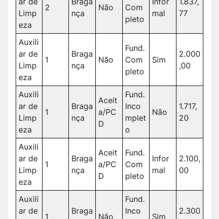
ar de
Braga
Infor
1.837,
2
Não
Com
Limp
nça
mal
77
pleto
eza
Auxili
Fund.
ar de
Braga
2.000
1
Não
Com
Sim
Limp
nça
,00
pleto
eza
Auxili
Fund.
Aceit
ar de
Braga
Inco
1.717,
1
a/PC
Não
Limp
nça
mplet
20
D
eza
o
Auxili
Aceit
Fund.
ar de
Braga
Infor
2.100,
1
a/PC
Com
Limp
nça
mal
00
D
pleto
eza
Auxili
Fund.
ar de
Braga
Inco
2.300
1
Não
Sim