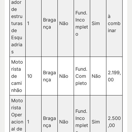
ador
de
Fund.
estru
à
Braga
Inco
turas
1
Não
Sim
comb
nça
mplet
de
inar
o
Esqu
adria
s
Moto
rista
Fund.
Braga
2.199,
de
10
Não
Com
Não
nça
00
cami
pleto
nhão
Moto
rista
Fund.
Oper
Braga
Inco
2.500
acion
1
Não
Sim
nça
mplet
,00
al de