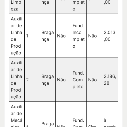
Limp
nça
mplet
,00
eza
o
Auxili
ar de
Fund.
Linha
Braga
Inco
2.013
1
Não
Não
de
nça
mplet
,00
Prod
o
ução
Auxili
ar de
Fund.
Linha
Braga
2.186,
2
Não
Com
Não
de
nça
28
pleto
Prod
ução
Auxili
ar de
Mecâ
Fund.
à
Braga
nico
1
Não
Com
Sim
comb