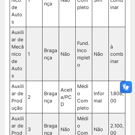
nça
de
pleto
inar
Auto
s
Auxili
ar de
Fund.
Mecâ
à
Braga
Inco
nico
1
Não
Não
comb
nça
mplet
de
inar
o
Auto
s
Auxili
Médi
Aceit
ar de
Braga
o
Infor
1.808,
2
a/PC
Prod
nça
Com
mal
00
D
ução
pleto
Auxili
Médi
ar de
Braga
o
2.100,
3
Não
Não
Prod
nça
Com
00