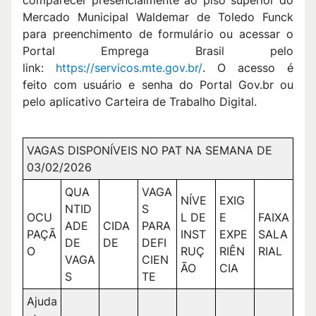
Mercado Municipal Waldemar de Toledo Funck
para preenchimento de formulário ou acessar o
Portal Emprega Brasil pelo
link:
https://servicos.mte.gov.br/
. O acesso é
feito com usuário e senha do Portal Gov.br ou
pelo aplicativo Carteira de Trabalho Digital.
VAGAS DISPONÍVEIS NO PAT NA SEMANA DE
03/02/2026
QUA
VAGA
NÍVE
EXIG
NTID
S
OCU
L DE
E
FAIXA
ADE
CIDA
PARA
PAÇÃ
INST
EXPE
SALA
DE
DE
DEFI
O
RUÇ
RIÊN
RIAL
VAGA
CIEN
ÃO
CIA
S
TE
Ajuda