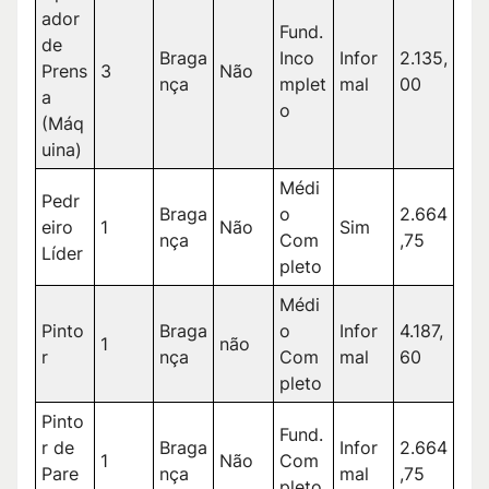
ador
Fund.
de
Braga
Inco
Infor
2.135,
Prens
3
Não
nça
mplet
mal
00
a
o
(Máq
uina)
Médi
Pedr
Braga
o
2.664
eiro
1
Não
Sim
nça
Com
,75
Líder
pleto
Médi
Pinto
Braga
o
Infor
4.187,
1
não
r
nça
Com
mal
60
pleto
Pinto
Fund.
r de
Braga
Infor
2.664
1
Não
Com
Pare
nça
mal
,75
pleto