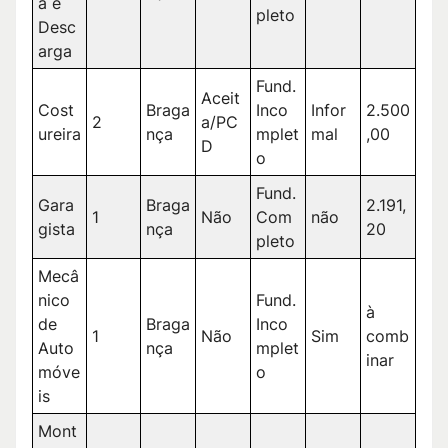
a e
pleto
Desc
arga
Fund.
Aceit
Cost
Braga
Inco
Infor
2.500
2
a/PC
ureira
nça
mplet
mal
,00
D
o
Fund.
Gara
Braga
2.191,
1
Não
Com
não
gista
nça
20
pleto
Mecâ
nico
Fund.
à
de
Braga
Inco
1
Não
Sim
comb
Auto
nça
mplet
inar
móve
o
is
Mont