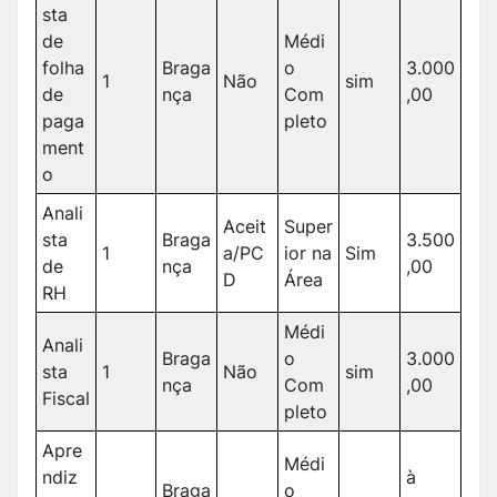
sta
de
Médi
folha
Braga
o
3.000
1
Não
sim
de
nça
Com
,00
paga
pleto
ment
o
Anali
Aceit
Super
sta
Braga
3.500
1
a/PC
ior na
Sim
de
nça
,00
D
Área
RH
Médi
Anali
Braga
o
3.000
sta
1
Não
sim
nça
Com
,00
Fiscal
pleto
Apre
Médi
ndiz
à
Braga
o