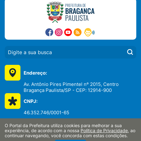
PREFEITURA DE
BRAGANÇA
PAULISTA
PESQUISAR:
Endereço:
Av. Antônio Pires Pimentel nº 2015, Centro
Bragança Paulista/SP - CEP: 12914-900
CNPJ:
46.352.746/0001-65
O Portal da Prefeitura utiliza cookies para melhorar a sua
experiência, de acordo com a nossa
Política de Privacidade
, ao
continuar navegando, você concorda com estas condições.
Telefones: