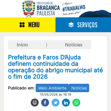
Aqui o
PREFEITURA DE
TRABALHO
BRAGANÇA
#
PAULISTA
fala mais alto!
MENU
SERVIÇOS
Início
Notícias
Prefeitura e Faros D’Ajuda
definem continuidade da
operação do abrigo municipal até
o fim de 2026
Publicado em:
Meio Ambiente
Notícias
15/05/2026 às 16:19