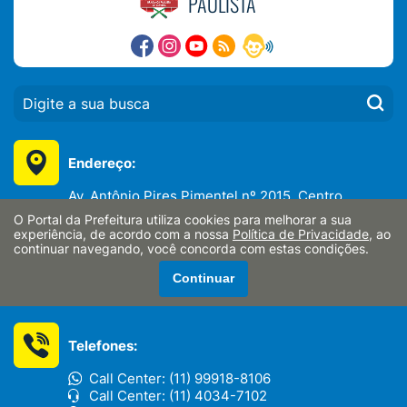
PAULISTA
PESQUISAR:
Endereço:
Av. Antônio Pires Pimentel nº 2015, Centro
Bragança Paulista/SP - CEP: 12914-900
O Portal da Prefeitura utiliza cookies para melhorar a sua
experiência, de acordo com a nossa
Política de Privacidade
, ao
CNPJ:
continuar navegando, você concorda com estas condições.
46.352.746/0001-65
Continuar
Telefones:
Call Center: (11) 99918-8106
Call Center: (11) 4034-7102