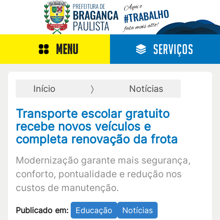
Aqui o
PREFEITURA DE
TRABALHO
BRAGANÇA
#
PAULISTA
fala mais alto!
MENU
SERVIÇOS
Início
Notícias
Transporte escolar gratuito
recebe novos veículos e
completa renovação da frota
Modernização garante mais segurança,
conforto, pontualidade e redução nos
custos de manutenção.
Publicado em:
Educação
Notícias