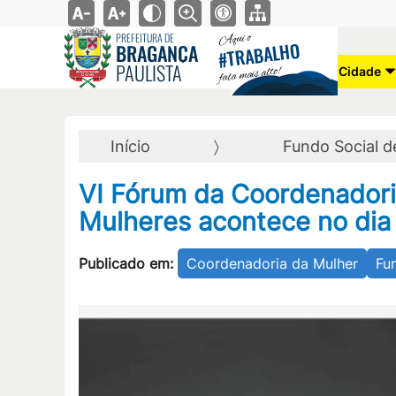
Aqui o
PREFEITURA DE
TRABALHO
BRAGANÇA
#
PAULISTA
fala mais alto!
Cidade
Início
Fundo Social d
VI Fórum da Coordenadoria
Mulheres acontece no dia
Publicado em:
Coordenadoria da Mulher
Fu