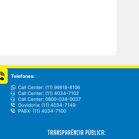
Telefones:
Call Center: (11) 99918-8106
Call Center: (11) 4034-7102
Call Center: 0800-038-0037
Ouvidoria: (11) 4034-7149
PABX: (11) 4034-7100
Transparência Pública: