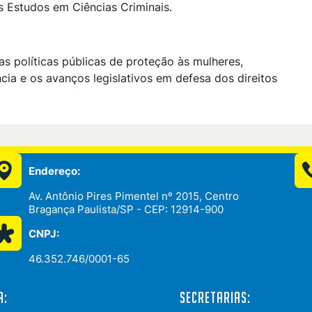
 Estudos em Ciências Criminais.
as políticas públicas de proteção às mulheres,
ia e os avanços legislativos em defesa dos direitos
Endereço:
Av. Antônio Pires Pimentel nº 2015, Centro
Bragança Paulista/SP - CEP: 12914-900
CNPJ:
46.352.746/0001-65
a:
Secretarias: