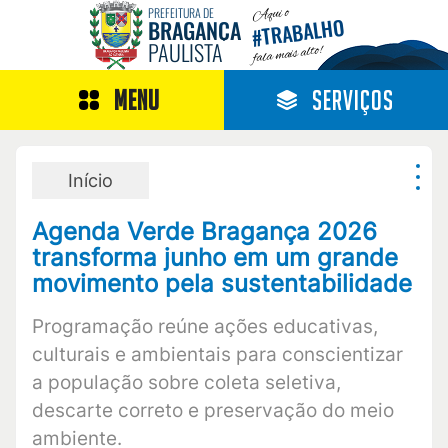
Aqui o
PREFEITURA DE
TRABALHO
BRAGANÇA
#
PAULISTA
fala mais alto!
MENU
SERVIÇOS
Início
Agenda Verde Bragança 2026
transforma junho em um grande
movimento pela sustentabilidade
Programação reúne ações educativas,
culturais e ambientais para conscientizar
a população sobre coleta seletiva,
descarte correto e preservação do meio
ambiente.