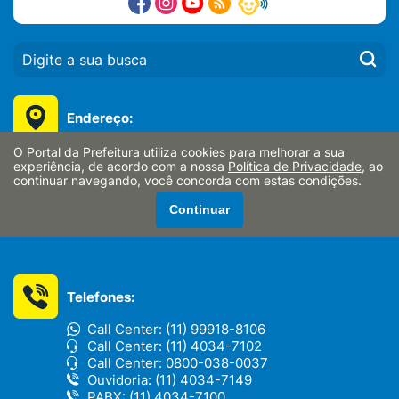
PESQUISAR:
Endereço:
Av. Antônio Pires Pimentel nº 2015, Centro
O Portal da Prefeitura utiliza cookies para melhorar a sua
Bragança Paulista/SP - CEP: 12914-900
experiência, de acordo com a nossa
Política de Privacidade
, ao
continuar navegando, você concorda com estas condições.
CNPJ:
Continuar
46.352.746/0001-65
Telefones:
Call Center: (11) 99918-8106
Call Center: (11) 4034-7102
Call Center: 0800-038-0037
Ouvidoria: (11) 4034-7149
PABX: (11) 4034-7100