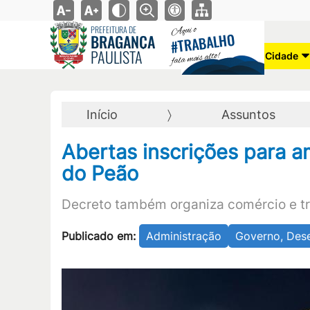
Aqui o
PREFEITURA DE
TRABALHO
BRAGANÇA
#
PAULISTA
fala mais alto!
Cidade
Início
Assuntos
Abertas inscrições para a
do Peão
Decreto também organiza comércio e tr
Publicado em:
Administração
Governo, Des