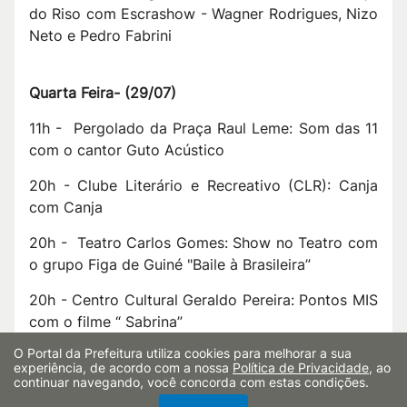
do Riso com Escrashow - Wagner Rodrigues, Nizo
Neto e Pedro Fabrini
Quart
a Feira- (29/07)
11h - Pergolado da Praça Raul Leme: Som das 11
com o cantor Guto Acústico
20h - Clube Literário e Recreativo (CLR): Canja
com Canja
20h - Teatro Carlos Gomes: Show no Teatro com
o grupo Figa de Guiné "Baile à Brasileira”
20h - Centro Cultural Geraldo Pereira: Pontos MIS
com o filme “ Sabrina”
O Portal da Prefeitura utiliza cookies para melhorar a sua
21h - No Pork's (Lago do Taboão): Rock In'verno
experiência, de acordo com a nossa
Política de Privacidade
, ao
com a Banda Fever “Aerosmith Cover”
continuar navegando, você concorda com estas condições.