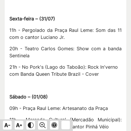
Sexta-feira –
(
31/07
)
11h - Pergolado da Praça Raul Leme: Som das 11
com o cantor Luciano Jr.
20h - Teatro Carlos Gomes: Show com a banda
Sentinela
21h - No Pork's (Lago do Taboão): Rock In'verno
com Banda Queen Tribute Brazil - Cover
Sábado –
(
01/08
)
09h - Praça Raul Leme: Artesanato da Praça
11h - Mercado Cultural (Mercadão Municipal):
Música no Mercado com o cantor Pinhá Véio