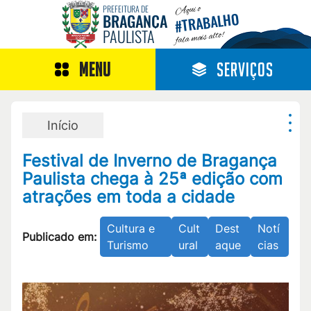
Aqui o
PREFEITURA DE
TRABALHO
BRAGANÇA
#
PAULISTA
fala mais alto!
MENU
SERVIÇOS
Início
Festival de Inverno de Bragança
Paulista chega à 25ª edição com
atrações em toda a cidade
Cultura e
Cult
Dest
Notí
Publicado em:
Turismo
ural
aque
cias